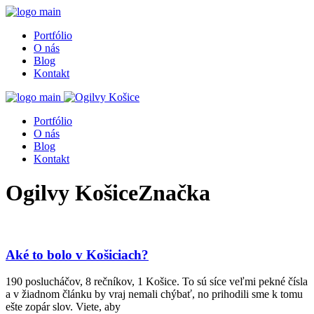
Portfólio
O nás
Blog
Kontakt
Portfólio
O nás
Blog
Kontakt
Ogilvy KošiceZnačka
Aké to bolo v Košiciach?
190 poslucháčov, 8 rečníkov, 1 Košice. To sú síce veľmi pekné čísla
a v žiadnom článku by vraj nemali chýbať, no prihodili sme k tomu
ešte zopár slov. Viete, aby