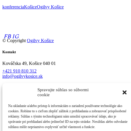
konferencia
Košice
Ogilvy Košice
Online a offline branding.
Svetové trendy pre lokálny marketing.
FB
IG
© Copyright
Ogilvy Košice
Kontakt
Kováčska 49, Košice 040 01
+421 910 810 312
info@ogilvykosice.sk
Objavujte
Spravujte súhlas so súbormi
cookie
Domov
Portfólio
Na ukladanie a/alebo prístup k informáciám o zariadení používame technológie ako
O nás
cookies. Robíme to s cieľom zlepšiť zážitok z prehliadania a zobrazovať prispôsobené
Blog
reklamy. Súhlas s týmito technológiami nám umožní spracovávať údaje, ako je
Kontakt
správanie pri prehliadaní alebo jedinečné ID na tejto stránke. Nesúhlas alebo odvolanie
Zásady ochrany osobných údajov
súhlasu môže nepriaznivo ovplyvniť určité vlastnosti a funkcie.
Cookies