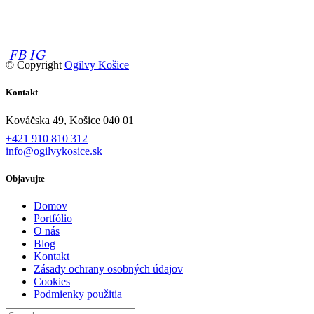
Online a offline branding.
Svetové trendy pre lokálny marketing.
FB
IG
© Copyright
Ogilvy Košice
Kontakt
Kováčska 49, Košice 040 01
+421 910 810 312
info@ogilvykosice.sk
Objavujte
Domov
Portfólio
O nás
Blog
Kontakt
Zásady ochrany osobných údajov
Cookies
Podmienky použitia